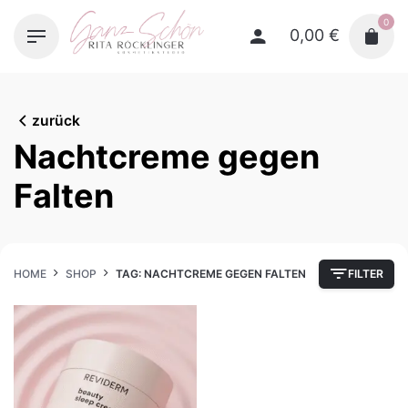
Skip
0
to
0,00
€
content
zurück
Nachtcreme gegen
Falten
HOME
SHOP
TAG: NACHTCREME GEGEN FALTEN
FILTER