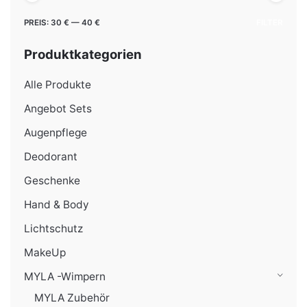
Min.
Max.
PREIS:
30 €
—
40 €
FILTER
Preis
Preis
Produktkategorien
Alle Produkte
Angebot Sets
Augenpflege
Deodorant
Geschenke
Hand & Body
Lichtschutz
MakeUp
MYLA -Wimpern
MYLA Zubehör