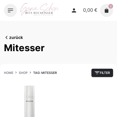
Skip
0
to
0,00
€
content
zurück
Mitesser
HOME
SHOP
TAG: MITESSER
FILTER