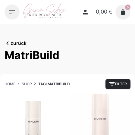
Skip
0
to
0,00
€
content
zurück
MatriBuild
HOME
SHOP
TAG: MATRIBUILD
FILTER