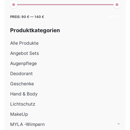
Min.
Max.
PREIS:
90 €
—
140 €
FILTER
Preis
Preis
Produktkategorien
Alle Produkte
Angebot Sets
Augenpflege
Deodorant
Geschenke
Hand & Body
Lichtschutz
MakeUp
MYLA -Wimpern