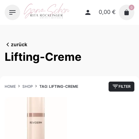
Skip
0
to
0,00
€
content
zurück
Lifting-Creme
HOME
SHOP
TAG: LIFTING-CREME
FILTER