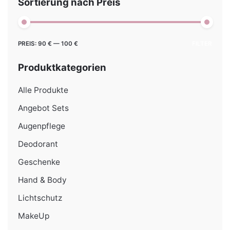
Sortierung nach Preis
Min.
Max.
PREIS:
90 €
—
100 €
FILTER
Preis
Preis
Produktkategorien
Alle Produkte
Angebot Sets
Augenpflege
Deodorant
Geschenke
Hand & Body
Lichtschutz
MakeUp