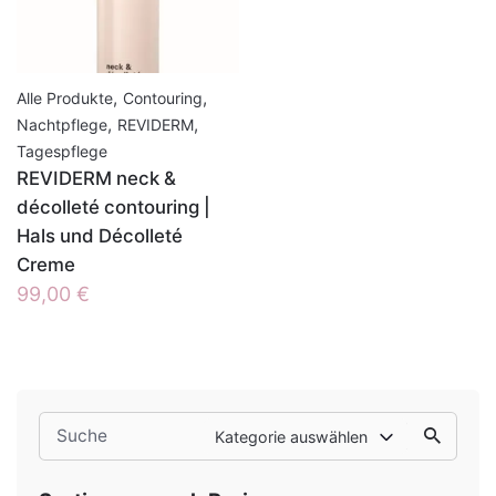
,
,
Alle Produkte
Contouring
,
,
Nachtpflege
REVIDERM
Tagespflege
REVIDERM neck &
décolleté contouring |
Hals und Décolleté
Creme
99,00
€
Search
Kategorie auswählen
for