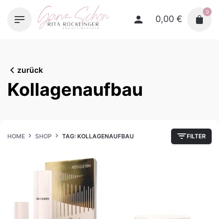
Skip
0
to
0,00
€
content
zurück
Kollagenaufbau
HOME
SHOP
TAG: KOLLAGENAUFBAU
FILTER