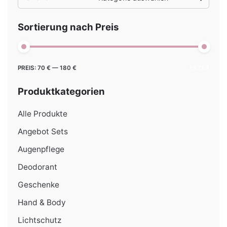
for
Sortierung nach Preis
Min.
Max.
PREIS:
70 €
—
180 €
FILTER
Preis
Preis
Produktkategorien
Alle Produkte
Angebot Sets
Augenpflege
Deodorant
Geschenke
Hand & Body
Lichtschutz