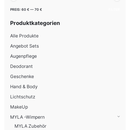
Min.
Max.
PREIS:
60 €
—
70 €
FILTER
Preis
Preis
Produktkategorien
Alle Produkte
Angebot Sets
Augenpflege
Deodorant
Geschenke
Hand & Body
Lichtschutz
MakeUp
MYLA -Wimpern
MYLA Zubehör