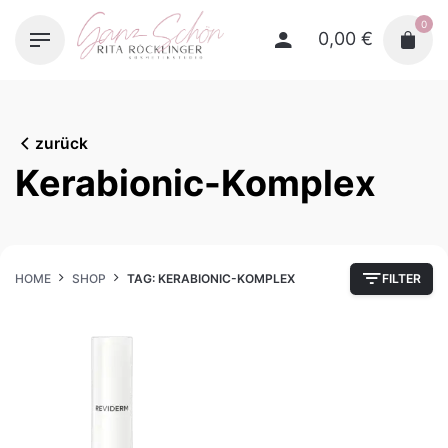
Skip
0
to
0,00
€
content
zurück
Kerabionic-Komplex
HOME
SHOP
TAG: KERABIONIC-KOMPLEX
FILTER