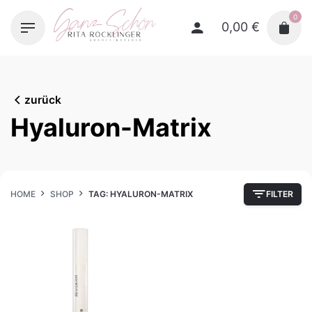
Skip
0
to
0,00
€
content
zurück
Hyaluron-Matrix
HOME
SHOP
TAG: HYALURON-MATRIX
FILTER