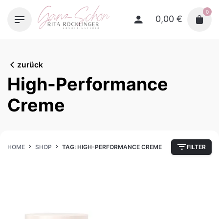
Skip
0
to
0,00
€
content
zurück
High-Performance
Creme
HOME
SHOP
TAG: HIGH-PERFORMANCE CREME
FILTER