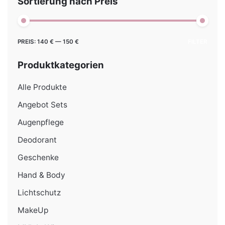
Sortierung nach Preis
Min.
Max.
PREIS:
140 €
—
150 €
FILTER
Preis
Preis
Produktkategorien
Alle Produkte
Angebot Sets
Augenpflege
Deodorant
Geschenke
Hand & Body
Lichtschutz
MakeUp