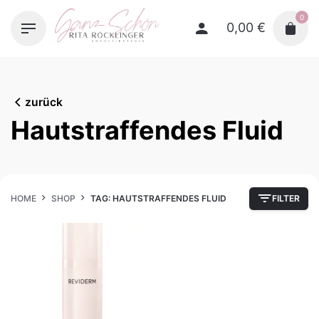
Skip
0
to
0,00
€
content
zurück
Hautstraffendes Fluid
HOME
SHOP
TAG: HAUTSTRAFFENDES FLUID
FILTER