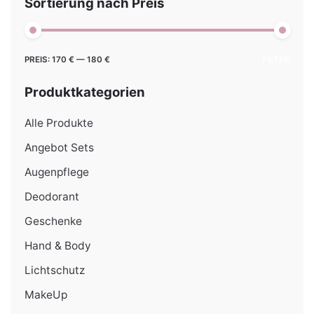
Sortierung nach Preis
Min.
Max.
PREIS:
170 €
—
180 €
FILTER
Preis
Preis
Produktkategorien
Alle Produkte
Angebot Sets
Augenpflege
Deodorant
Geschenke
Hand & Body
Lichtschutz
MakeUp