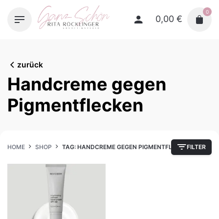
Skip
0
to
0,00
€
content
zurück
Handcreme gegen
Pigmentflecken
HOME
SHOP
TAG: HANDCREME GEGEN PIGMENTFLECKEN
FILTER