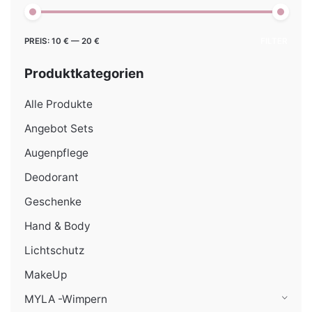
Min.
Max.
PREIS:
10 €
—
20 €
FILTER
Preis
Preis
Produktkategorien
Alle Produkte
Angebot Sets
Augenpflege
Deodorant
Geschenke
Hand & Body
Lichtschutz
MakeUp
MYLA -Wimpern