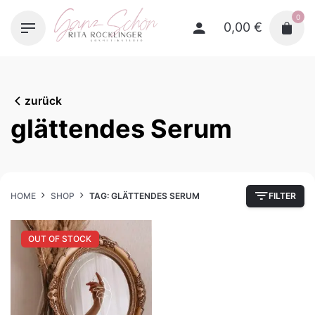
Skip
0
to
0,00
€
content
zurück
glättendes Serum
HOME
SHOP
TAG: GLÄTTENDES SERUM
FILTER
OUT OF STOCK