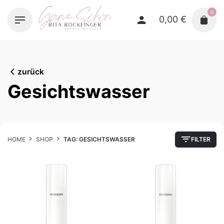
Skip
0
to
0,00
€
content
zurück
Gesichtswasser
HOME
SHOP
TAG: GESICHTSWASSER
FILTER