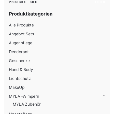
Min.
Max.
PREIS:
30 €
—
50 €
FILTER
Preis
Preis
Produktkategorien
Alle Produkte
Angebot Sets
Augenpflege
Deodorant
Geschenke
Hand & Body
Lichtschutz
MakeUp
MYLA -Wimpern
MYLA Zubehör