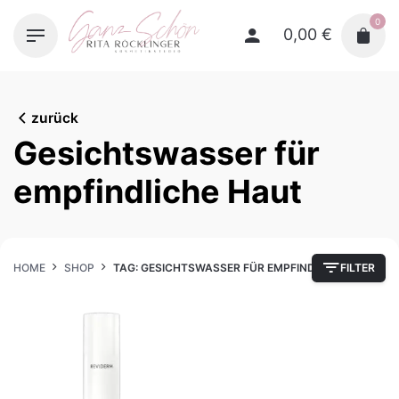
Skip
0
to
0,00
€
content
zurück
Gesichtswasser für
empfindliche Haut
HOME
SHOP
TAG: GESICHTSWASSER FÜR EMPFINDLICHE HAUT
FILTER