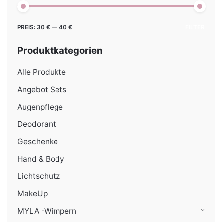
Min.
Max.
PREIS:
30 €
—
40 €
FILTER
Preis
Preis
Produktkategorien
Alle Produkte
Angebot Sets
Augenpflege
Deodorant
Geschenke
Hand & Body
Lichtschutz
MakeUp
MYLA -Wimpern