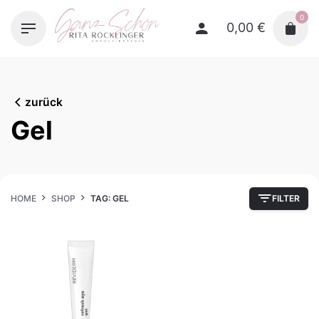
Skip
0
to
0,00
€
content
zurück
Gel
HOME
SHOP
TAG: GEL
FILTER