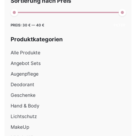
Sortierung nach Preis
Min.
Max.
PREIS:
30 €
—
40 €
FILTER
Preis
Preis
Produktkategorien
Alle Produkte
Angebot Sets
Augenpflege
Deodorant
Geschenke
Hand & Body
Lichtschutz
MakeUp