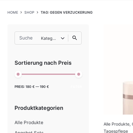
HOME
SHOP
TAG: GEGEN VERZUCKERUNG
Search
Kategorie auswählen
for
Sortierung nach Preis
Min.
Max.
PREIS:
180 €
—
190 €
FILTER
Preis
Preis
Produktkategorien
Alle Produkte
Alle Produkte
,
Tagespflege
Angebot Sets