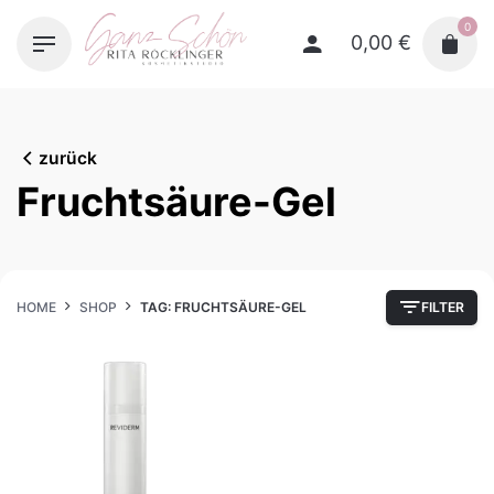
Skip
0
to
0,00
€
content
zurück
Fruchtsäure-Gel
HOME
SHOP
TAG: FRUCHTSÄURE-GEL
FILTER