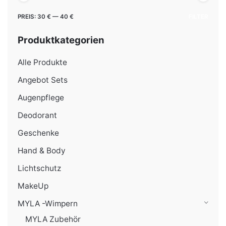
Min.
Max.
PREIS:
30 €
—
40 €
FILTER
Preis
Preis
Produktkategorien
Alle Produkte
Angebot Sets
Augenpflege
Deodorant
Geschenke
Hand & Body
Lichtschutz
MakeUp
MYLA -Wimpern
MYLA Zubehör