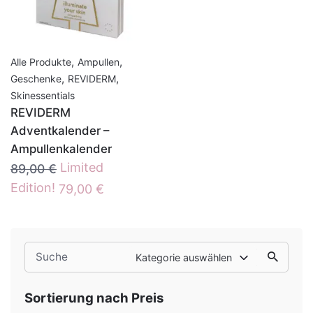
,
,
Alle Produkte
Ampullen
,
,
Geschenke
REVIDERM
Skinessentials
REVIDERM
Adventkalender –
Ampullenkalender
Ursprünglicher
Limited
89,00
€
Preis
Aktueller
Edition!
79,00
€
war:
Preis
89,00 €
ist:
79,00 €.
Search
Kategorie auswählen
for
Sortierung nach Preis