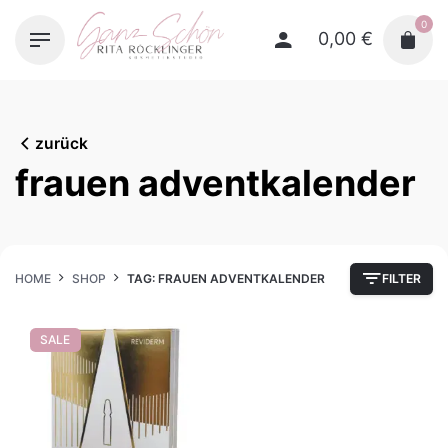
Skip
0
to
0,00
€
content
zurück
frauen adventkalender
HOME
SHOP
TAG: FRAUEN ADVENTKALENDER
FILTER
SALE