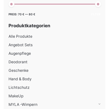
Min.
Max.
PREIS:
70 €
—
80 €
FILTER
Preis
Preis
Produktkategorien
Alle Produkte
Angebot Sets
Augenpflege
Deodorant
Geschenke
Hand & Body
Lichtschutz
MakeUp
MYLA -Wimpern