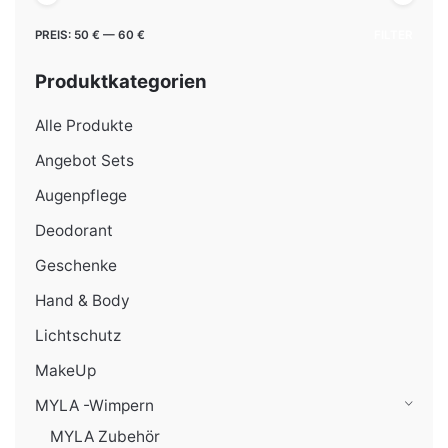
Min.
Max.
PREIS:
50 €
—
60 €
FILTER
Preis
Preis
Produktkategorien
Alle Produkte
Angebot Sets
Augenpflege
Deodorant
Geschenke
Hand & Body
Lichtschutz
MakeUp
MYLA -Wimpern
MYLA Zubehör