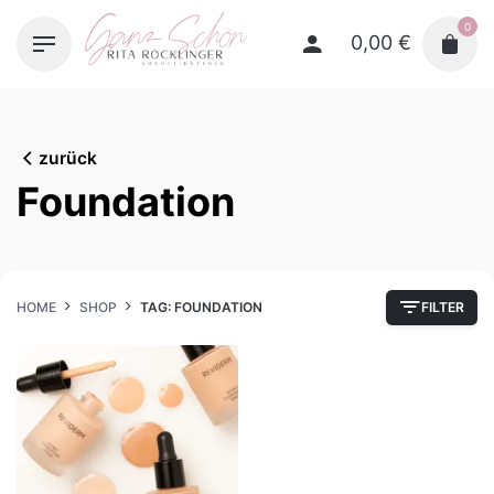
Skip
0
to
0,00
€
content
zurück
Foundation
HOME
SHOP
TAG: FOUNDATION
FILTER