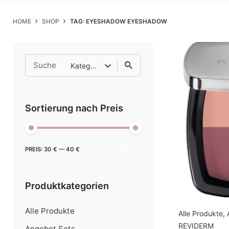
HOME
SHOP
TAG: EYESHADOW EYESHADOW
Search
Kategorie auswählen
for
Sortierung nach Preis
Min.
Max.
PREIS:
30 €
—
40 €
FILTER
Preis
Preis
Produktkategorien
Alle Produkte
Alle Produkte
,
REVIDERM
Angebot Sets