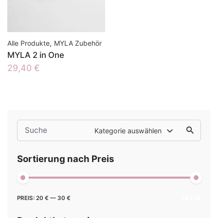
,
Alle Produkte
MYLA Zubehör
MYLA 2 in One
29,40
€
Search
Kategorie auswählen
for
Sortierung nach Preis
Min.
Max.
PREIS:
20 €
—
30 €
FILTER
Preis
Preis