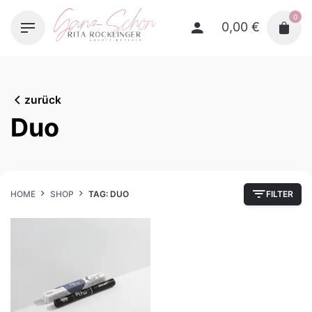
Skip
0
to
0,00
€
content
zurück
Duo
HOME
SHOP
TAG: DUO
FILTER