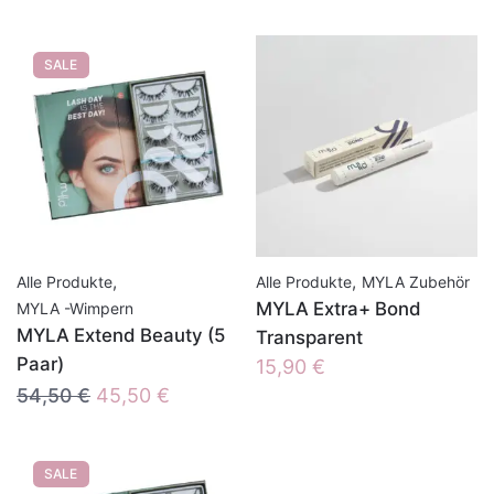
Preis
Preis
war:
ist:
SALE
54,50 €
45,50 €.
,
,
Alle Produkte
Alle Produkte
MYLA Zubehör
MYLA Extra+ Bond
MYLA -Wimpern
MYLA Extend Beauty (5
Transparent
Paar)
15,90
€
Ursprünglicher
Aktueller
54,50
€
45,50
€
Preis
Preis
war:
ist:
SALE
54,50 €
45,50 €.