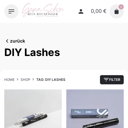
Skip
0
to
0,00
€
content
zurück
DIY Lashes
HOME
SHOP
TAG: DIY LASHES
FILTER