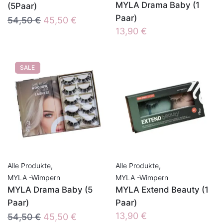
MYLA Drama Baby (1
(5Paar)
Paar)
Ursprünglicher
Aktueller
54,50
€
45,50
€
13,90
€
Preis
Preis
war:
ist:
54,50 €
45,50 €.
SALE
,
,
Alle Produkte
Alle Produkte
MYLA -Wimpern
MYLA -Wimpern
MYLA Drama Baby (5
MYLA Extend Beauty (1
Paar)
Paar)
Ursprünglicher
Aktueller
13,90
€
54,50
€
45,50
€