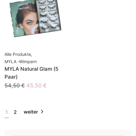
,
Alle Produkte
MYLA -Wimpern
MYLA Natural Glam (5
Paar)
Ursprünglicher
Aktueller
54,50
€
45,50
€
Preis
Preis
war:
ist:
54,50 €
45,50 €.
1
2
weiter