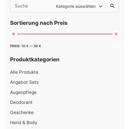
Search
Kategorie auswählen
for
Sortierung nach Preis
Min.
Max.
PREIS:
10 €
—
50 €
FILTER
Preis
Preis
Produktkategorien
Alle Produkte
Angebot Sets
Augenpflege
Deodorant
Geschenke
Hand & Body