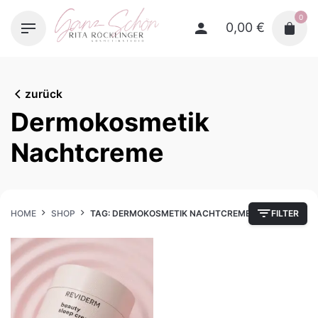
Skip
0
to
0,00
€
content
zurück
Dermokosmetik
Nachtcreme
HOME
SHOP
TAG: DERMOKOSMETIK NACHTCREME
FILTER