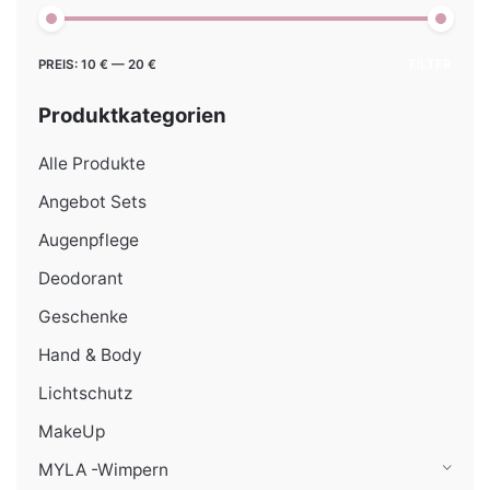
Min.
Max.
PREIS:
10 €
—
20 €
FILTER
Preis
Preis
Produktkategorien
Alle Produkte
Angebot Sets
Augenpflege
Deodorant
Geschenke
Hand & Body
Lichtschutz
MakeUp
MYLA -Wimpern