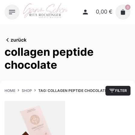
Skip
0
to
0,00
€
content
zurück
collagen peptide
chocolate
HOME
SHOP
TAG: COLLAGEN PEPTIDE CHOCOLATE
FILTER