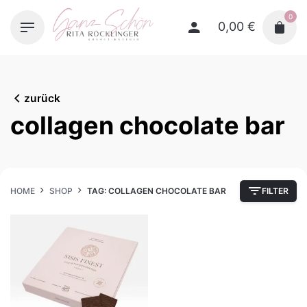
Skip
0
to
0,00
€
content
zurück
collagen chocolate bar
HOME
SHOP
TAG: COLLAGEN CHOCOLATE BAR
FILTER