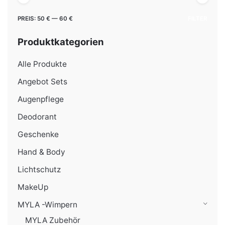
Min.
Max.
PREIS:
50 €
—
60 €
FILTER
Preis
Preis
Produktkategorien
Alle Produkte
Angebot Sets
Augenpflege
Deodorant
Geschenke
Hand & Body
Lichtschutz
MakeUp
MYLA -Wimpern
MYLA Zubehör