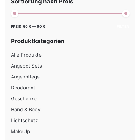
Sortierung nach Preis
Min.
Max.
PREIS:
50 €
—
60 €
FILTER
Preis
Preis
Produktkategorien
Alle Produkte
Angebot Sets
Augenpflege
Deodorant
Geschenke
Hand & Body
Lichtschutz
MakeUp