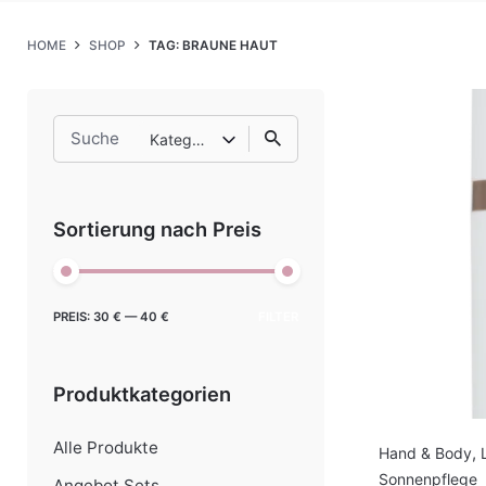
HOME
SHOP
TAG: BRAUNE HAUT
Search
Kategorie auswählen
for
Sortierung nach Preis
Min.
Max.
PREIS:
30 €
—
40 €
FILTER
Preis
Preis
Produktkategorien
Alle Produkte
Hand & Body
,
Sonnenpflege
Angebot Sets