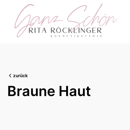
Skip
to
content
zurück
Braune Haut