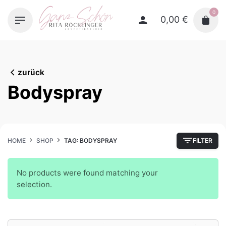
Skip
0
to
0,00
€
content
zurück
Bodyspray
HOME
SHOP
TAG: BODYSPRAY
FILTER
No products were found matching your
selection.
Search