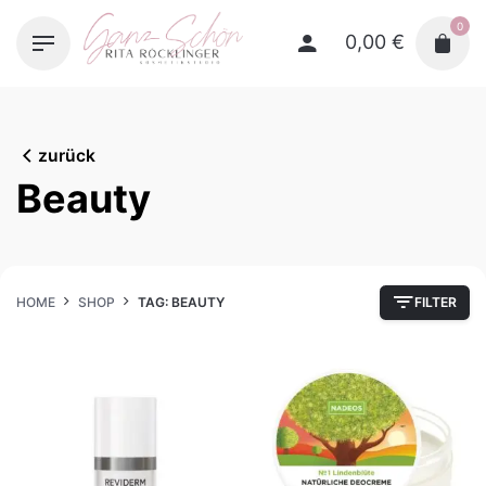
Skip
0
to
0,00
€
content
zurück
Beauty
HOME
SHOP
TAG: BEAUTY
FILTER