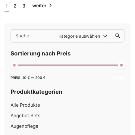
1
2
3
weiter
Search
Kategorie auswählen
for
Sortierung nach Preis
Min.
Max.
PREIS:
10 €
—
200 €
FILTER
Preis
Preis
Produktkategorien
Alle Produkte
Angebot Sets
Augenpflege