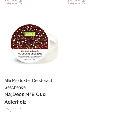
12,00
€
12,00
€
,
,
Alle Produkte
Deodorant
Geschenke
Na;Deos N°8 Oud
Adlerholz
12,00
€