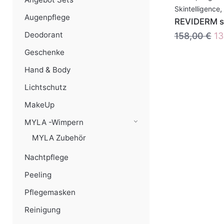
Skintelligence
,
Augenpflege
REVIDERM sl
Ur
Deodorant
158,00
€
1
Pr
Geschenke
wa
Hand & Body
15
Lichtschutz
MakeUp
MYLA -Wimpern
MYLA Zubehör
Nachtpflege
Peeling
Pflegemasken
Reinigung