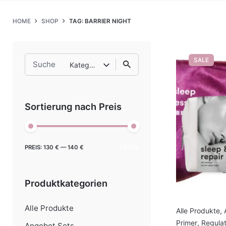
HOME
SHOP
TAG: BARRIER NIGHT
Search
SALE
Kategorie auswählen
for
Sortierung nach Preis
Min.
Max.
PREIS:
130 €
—
140 €
FILTER
Preis
Preis
Produktkategorien
Alle Produkte
Alle Produkte
,
Primer
,
Regulat
Angebot Sets