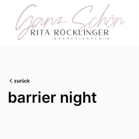
Skip
to
content
zurück
barrier night