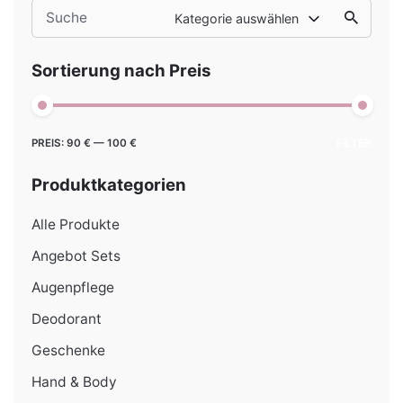
Search
Kategorie auswählen
for
Sortierung nach Preis
Min.
Max.
PREIS:
90 €
—
100 €
FILTER
Preis
Preis
Produktkategorien
Alle Produkte
Angebot Sets
Augenpflege
Deodorant
Geschenke
Hand & Body