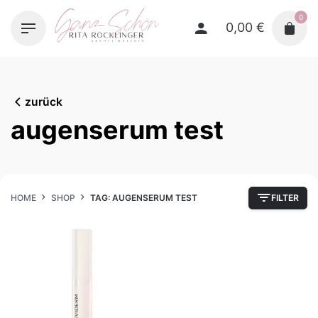
Skip
0
to
0,00
€
content
zurück
augenserum test
HOME
SHOP
TAG: AUGENSERUM TEST
FILTER