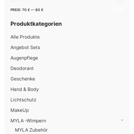
Min.
Max.
PREIS:
70 €
—
80 €
FILTER
Preis
Preis
Produktkategorien
Alle Produkte
Angebot Sets
Augenpflege
Deodorant
Geschenke
Hand & Body
Lichtschutz
MakeUp
MYLA -Wimpern
MYLA Zubehör