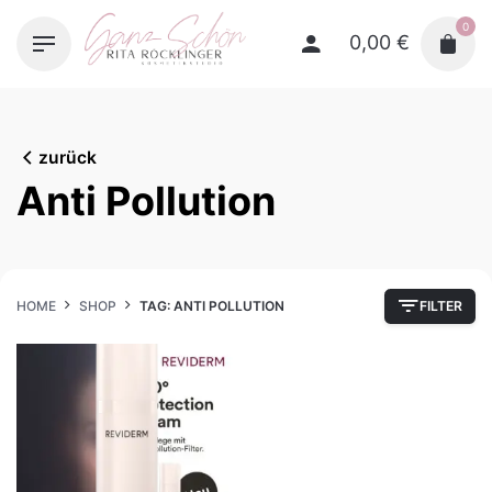
Skip
0
to
0,00
€
content
zurück
Anti Pollution
HOME
SHOP
TAG: ANTI POLLUTION
FILTER