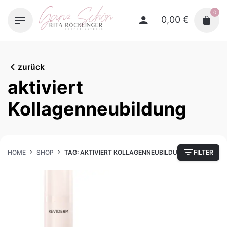
Skip
0
to
0,00
€
content
zurück
aktiviert
Kollagenneubildung
HOME
SHOP
TAG: AKTIVIERT KOLLAGENNEUBILDUNG
FILTER