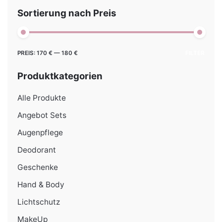
Sortierung nach Preis
Min.
Max.
PREIS:
170 €
—
180 €
FILTER
Preis
Preis
Produktkategorien
Alle Produkte
Angebot Sets
Augenpflege
Deodorant
Geschenke
Hand & Body
Lichtschutz
MakeUp