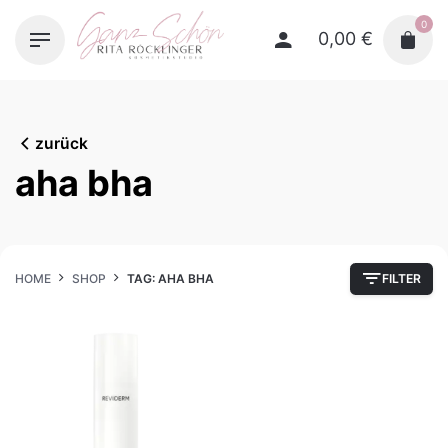
Skip
0
to
0,00
€
content
zurück
aha bha
HOME
SHOP
TAG: AHA BHA
FILTER