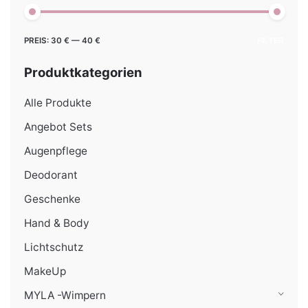
Min.
Max.
PREIS:
30 €
—
40 €
FILTER
Preis
Preis
Produktkategorien
Alle Produkte
Angebot Sets
Augenpflege
Deodorant
Geschenke
Hand & Body
Lichtschutz
MakeUp
MYLA -Wimpern