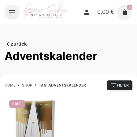
Skip
0
to
0,00
€
content
zurück
Adventskalender
HOME
SHOP
TAG: ADVENTSKALENDER
FILTER
SALE