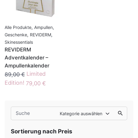
,
,
Alle Produkte
Ampullen
,
,
Geschenke
REVIDERM
Skinessentials
REVIDERM
Adventkalender –
Ampullenkalender
Ursprünglicher
Limited
89,00
€
Preis
Aktueller
Edition!
79,00
€
war:
Preis
89,00 €
ist:
79,00 €.
Search
Kategorie auswählen
for
Sortierung nach Preis