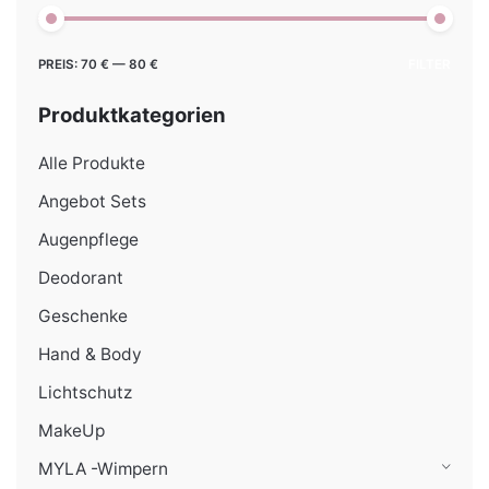
Min.
Max.
PREIS:
70 €
—
80 €
FILTER
Preis
Preis
Produktkategorien
Alle Produkte
Angebot Sets
Augenpflege
Deodorant
Geschenke
Hand & Body
Lichtschutz
MakeUp
MYLA -Wimpern