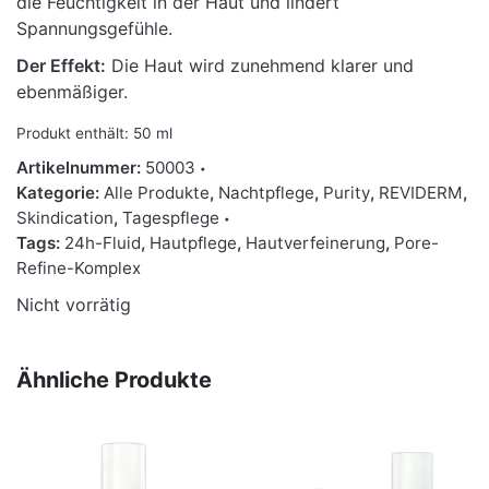
die Feuchtigkeit in der Haut und lindert
Spannungsgefühle.
Der Effekt:
Die Haut wird zunehmend klarer und
ebenmäßiger.
Produkt enthält: 50
ml
Artikelnummer:
50003
Kategorie:
Alle Produkte
,
Nachtpflege
,
Purity
,
REVIDERM
,
Skindication
,
Tagespflege
Tags:
24h-Fluid
,
Hautpflege
,
Hautverfeinerung
,
Pore-
Refine-Komplex
Nicht vorrätig
Ähnliche Produkte