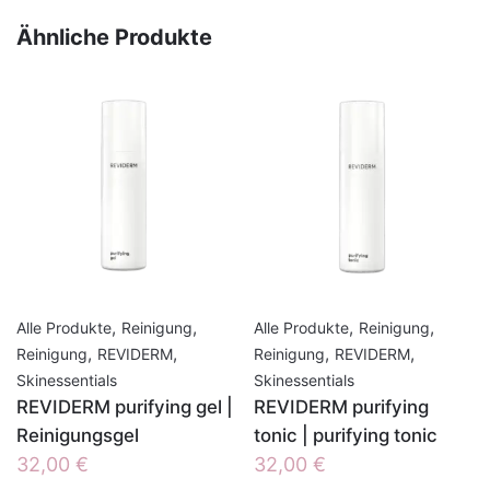
|
Teint
Ähnliche Produkte
verbessern
Menge
,
,
,
,
Alle Produkte
Reinigung
Alle Produkte
Reinigung
,
,
,
,
Reinigung
REVIDERM
Reinigung
REVIDERM
Skinessentials
Skinessentials
REVIDERM purifying gel |
REVIDERM purifying
Reinigungsgel
tonic | purifying tonic
32,00
€
32,00
€