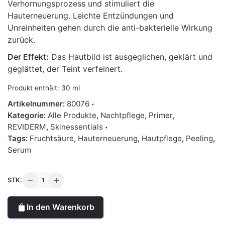
Verhornungsprozess und stimuliert die
Hauterneuerung. Leichte Entzündungen und
Unreinheiten gehen durch die anti-bakterielle Wirkung
zurück.
Der Effekt:
Das Hautbild ist ausgeglichen, geklärt und
geglättet, der Teint verfeinert.
Produkt enthält: 30
ml
Artikelnummer:
80076
Kategorie:
Alle Produkte
,
Nachtpflege
,
Primer
,
REVIDERM
,
Skinessentials
Tags:
Fruchtsäure
,
Hauterneuerung
,
Hautpflege
,
Peeling
,
Serum
REVIDERM
STK:
pH
manager
In den Warenkorb
forte