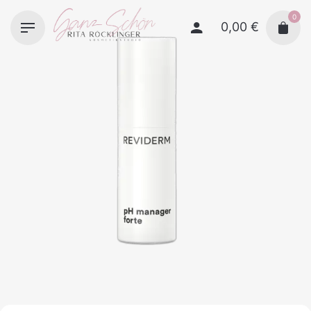
Skip
0
to
0,00
€
content