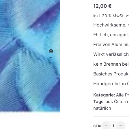
12,00
€
inkl. 20 % MwSt.
z
Hochwirksame, n
Ehrlich, einzigar
Frei von Alumin
Wirkt verlässlic
kein Brennen be
Basiches Produkt
Handgerührt in Ö
Kategorie:
Alle P
Tags:
aus Österr
natürlich
Na;Deos
STK: