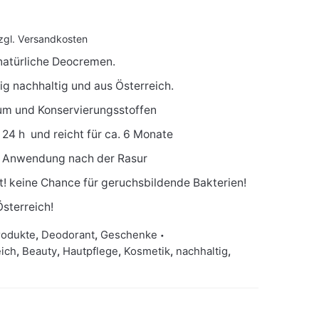
zgl.
Versandkosten
atürliche Deocremen.
tig nachhaltig und aus Österreich.
ium und Konservierungsstoffen
h 24 h und reicht für ca. 6 Monate
i Anwendung nach der Rasur
! keine Chance für geruchsbildende Bakterien!
sterreich!
rodukte
,
Deodorant
,
Geschenke
eich
,
Beauty
,
Hautpflege
,
Kosmetik
,
nachhaltig
,