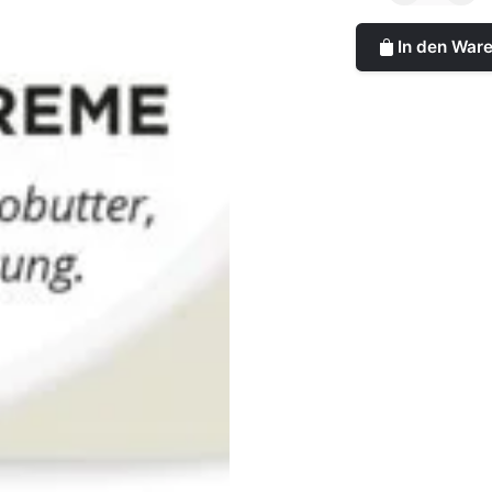
N°7
Sensitive
In den War
Menge