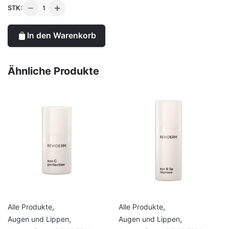
REVIDERM
STK:
lip
perfection
In den Warenkorb
plumper
|
aufpolsternde
Ähnliche Produkte
Lippenpflege
Menge
,
,
Alle Produkte
Alle Produkte
,
,
Augen und Lippen
Augen und Lippen