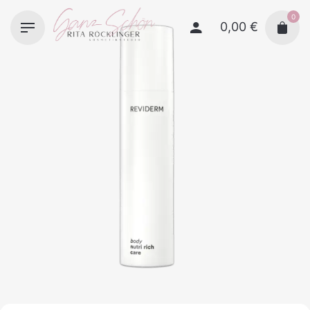
Skip
0
to
0,00
€
content