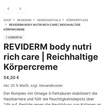
SHOP
REVIDERM
SKINESSENTIALS
KÖRPERPFLEGE
REVIDERM BODY NUTRI RICH CARE | REICHHALTIGE
KÖRPERCREME
1 VORRÄTIG
REVIDERM body nutri
rich care | Reichhaltige
Körpercreme
54,20
€
inkl. 20 % MwSt.
zzgl.
Versandkosten
Der Komplex mit Omega-3-Fettsäuren stabilisiert die
Hautbarriere und füllt die Feuchtigkeitsdepots über
24h auf. Peptide regen die Neubildung von Kollagen an