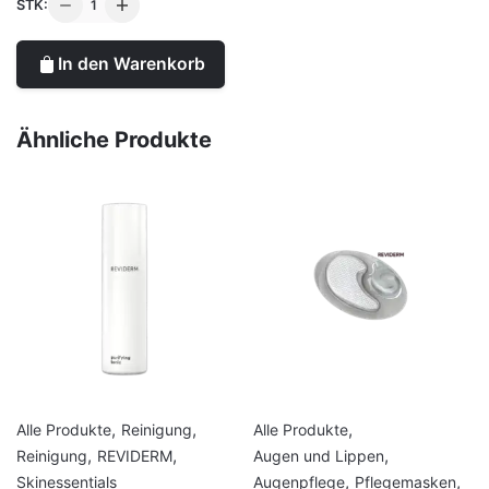
STK:
body
shower
In den Warenkorb
foam
|
Duschschaum
Ähnliche Produkte
Menge
,
,
,
Alle Produkte
Reinigung
Alle Produkte
,
,
,
Reinigung
REVIDERM
Augen und Lippen
,
,
Skinessentials
Augenpflege
Pflegemasken