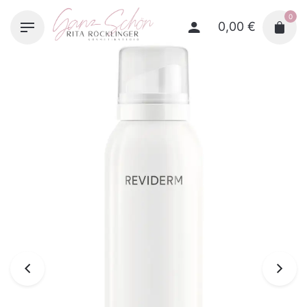
Skip
0
to
0,00
€
content