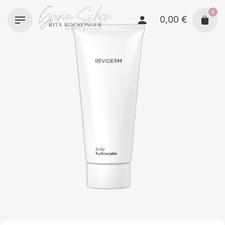
Skip
0
to
0,00
€
content