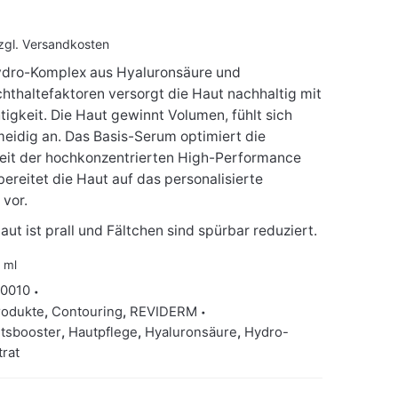
zgl.
Versandkosten
Hydro-Komplex aus Hyaluronsäure und
chthaltefaktoren versorgt die Haut nachhaltig mit
igkeit. Die Haut gewinnt Volumen, fühlt sich
eidig an. Das Basis-Serum optimiert die
it der hochkonzentrierten High-Performance
bereitet die Haut auf das personalisierte
 vor.
aut ist prall und Fältchen sind spürbar reduziert.
0
ml
70010
rodukte
,
Contouring
,
REVIDERM
itsbooster
,
Hautpflege
,
Hyaluronsäure
,
Hydro-
rat