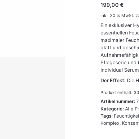
199,00
€
inkl. 20 % MwSt.
z
Ein exklusiver 
essentiellen Feu
maximaler Feucht
glatt und geschm
Aufnahmefähigke
Pflegeserie und 
Individual Serum
Der Effekt:
Die H
Produkt enthält: 3
Artikelnummer:
Kategorie:
Alle P
Tags:
Feuchtigke
Komplex
,
Konzent