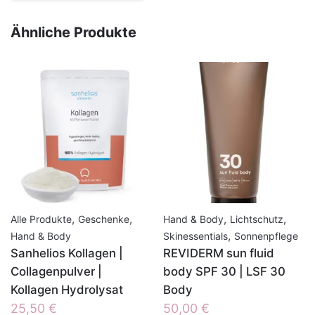
Ähnliche Produkte
,
,
,
,
Alle Produkte
Geschenke
Hand & Body
Lichtschutz
,
Hand & Body
Skinessentials
Sonnenpflege
Sanhelios Kollagen |
REVIDERM sun fluid
Collagenpulver |
body SPF 30 | LSF 30
Kollagen Hydrolysat
Body
25,50
€
50,00
€