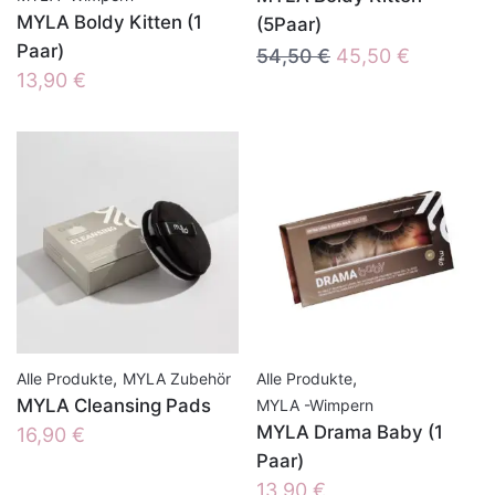
MYLA Boldy Kitten (1
(5Paar)
Paar)
Ursprünglicher
Aktueller
54,50
€
45,50
€
13,90
€
Preis
Preis
war:
ist:
54,50 €
45,50 €.
,
,
Alle Produkte
MYLA Zubehör
Alle Produkte
MYLA Cleansing Pads
MYLA -Wimpern
MYLA Drama Baby (1
16,90
€
Paar)
13,90
€