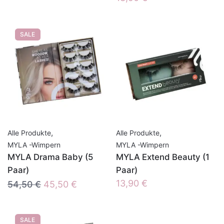
SALE
,
,
Alle Produkte
Alle Produkte
MYLA -Wimpern
MYLA -Wimpern
MYLA Drama Baby (5
MYLA Extend Beauty (1
Paar)
Paar)
Ursprünglicher
Aktueller
13,90
€
54,50
€
45,50
€
Preis
Preis
war:
ist:
SALE
54,50 €
45,50 €.