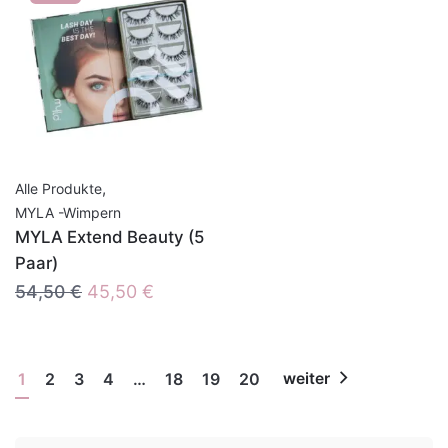
,
Alle Produkte
MYLA -Wimpern
MYLA Extend Beauty (5
Paar)
Ursprünglicher
Aktueller
54,50
€
45,50
€
Preis
Preis
war:
ist:
54,50 €
45,50 €.
1
2
3
4
…
18
19
20
weiter