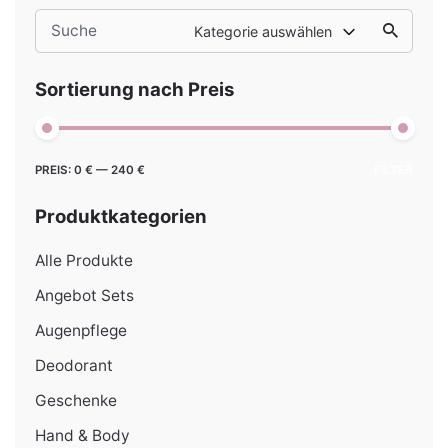
Search
Kategorie auswählen
for
Sortierung nach Preis
Min.
Max.
PREIS:
0 €
—
240 €
FILTER
Preis
Preis
Produktkategorien
Alle Produkte
Angebot Sets
Augenpflege
Deodorant
Geschenke
Hand & Body