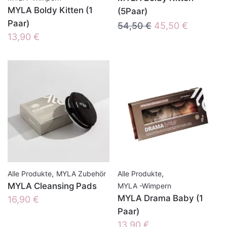
MYLA Boldy Kitten (1
(5Paar)
Paar)
Ursprünglicher
Aktueller
54,50
€
45,50
€
13,90
€
Preis
Preis
war:
ist:
54,50 €
45,50 €.
,
,
Alle Produkte
MYLA Zubehör
Alle Produkte
MYLA Cleansing Pads
MYLA -Wimpern
MYLA Drama Baby (1
16,90
€
Paar)
13,90
€