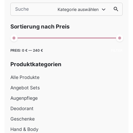
Search
Kategorie auswählen
for
Sortierung nach Preis
Min.
Max.
PREIS:
0 €
—
240 €
FILTER
Preis
Preis
Produktkategorien
Alle Produkte
Angebot Sets
Augenpflege
Deodorant
Geschenke
Hand & Body