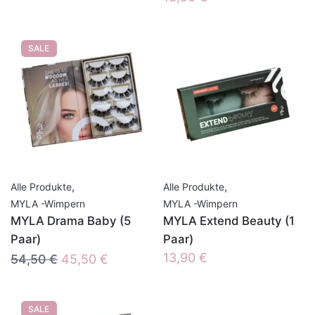
SALE
,
,
Alle Produkte
Alle Produkte
MYLA -Wimpern
MYLA -Wimpern
MYLA Drama Baby (5
MYLA Extend Beauty (1
Paar)
Paar)
Ursprünglicher
Aktueller
13,90
€
54,50
€
45,50
€
Preis
Preis
war:
ist:
SALE
54,50 €
45,50 €.