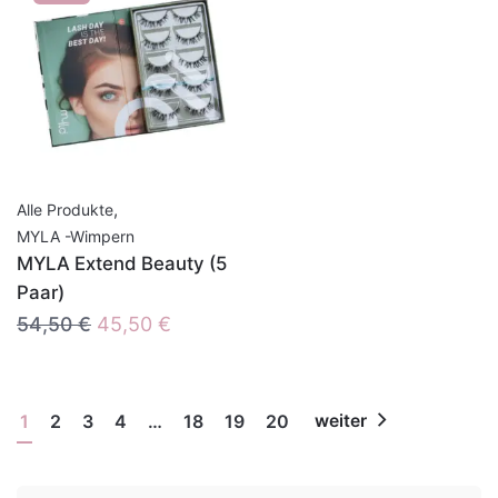
,
Alle Produkte
MYLA -Wimpern
MYLA Extend Beauty (5
Paar)
Ursprünglicher
Aktueller
54,50
€
45,50
€
Preis
Preis
war:
ist:
54,50 €
45,50 €.
1
2
3
4
…
18
19
20
weiter