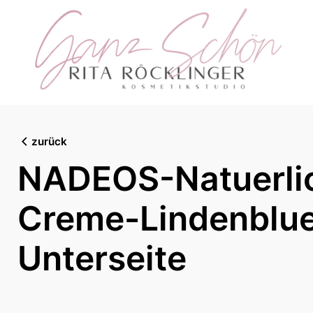
Skip
to
content
zurück
NADEOS-Natuerli
Creme-Lindenblue
Unterseite