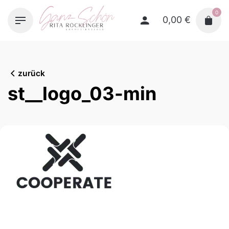
Skip
0
to
0,00
€
content
zurück
st__logo_03-min