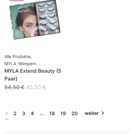
,
Alle Produkte
MYLA -Wimpern
MYLA Extend Beauty (5
Paar)
Ursprünglicher
Aktueller
54,50
€
45,50
€
Preis
Preis
war:
ist:
54,50 €
45,50 €.
1
2
3
4
…
18
19
20
weiter