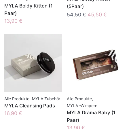
MYLA Boldy Kitten (1
(5Paar)
Paar)
Ursprünglicher
Aktueller
54,50
€
45,50
€
13,90
€
Preis
Preis
war:
ist:
54,50 €
45,50 €.
,
,
Alle Produkte
MYLA Zubehör
Alle Produkte
MYLA Cleansing Pads
MYLA -Wimpern
MYLA Drama Baby (1
16,90
€
Paar)
13,90
€