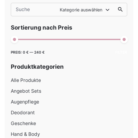
Search
Kategorie auswählen
for
Sortierung nach Preis
Min.
Max.
PREIS:
0 €
—
240 €
FILTER
Preis
Preis
Produktkategorien
Alle Produkte
Angebot Sets
Augenpflege
Deodorant
Geschenke
Hand & Body