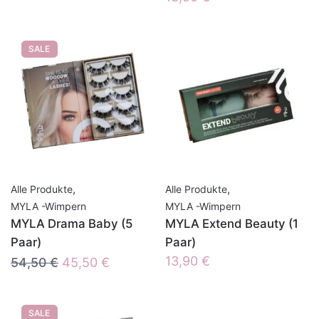
SALE
,
,
Alle Produkte
Alle Produkte
MYLA -Wimpern
MYLA -Wimpern
MYLA Drama Baby (5
MYLA Extend Beauty (1
Paar)
Paar)
Ursprünglicher
Aktueller
13,90
€
54,50
€
45,50
€
Preis
Preis
war:
ist:
SALE
54,50 €
45,50 €.