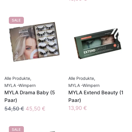
SALE
,
,
Alle Produkte
Alle Produkte
MYLA -Wimpern
MYLA -Wimpern
MYLA Drama Baby (5
MYLA Extend Beauty (1
Paar)
Paar)
Ursprünglicher
Aktueller
13,90
€
54,50
€
45,50
€
Preis
Preis
war:
ist:
SALE
54,50 €
45,50 €.