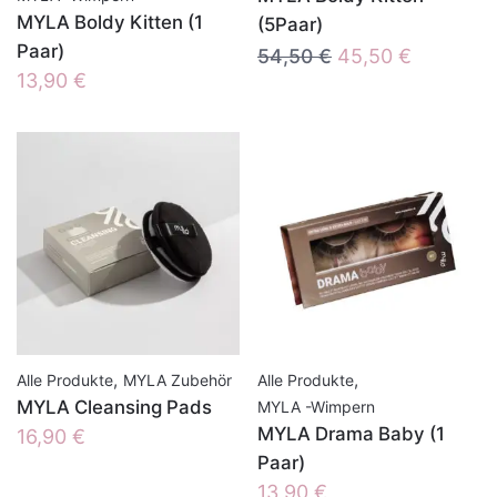
MYLA Boldy Kitten (1
(5Paar)
Paar)
Ursprünglicher
Aktueller
54,50
€
45,50
€
13,90
€
Preis
Preis
war:
ist:
54,50 €
45,50 €.
,
,
Alle Produkte
MYLA Zubehör
Alle Produkte
MYLA Cleansing Pads
MYLA -Wimpern
MYLA Drama Baby (1
16,90
€
Paar)
13,90
€