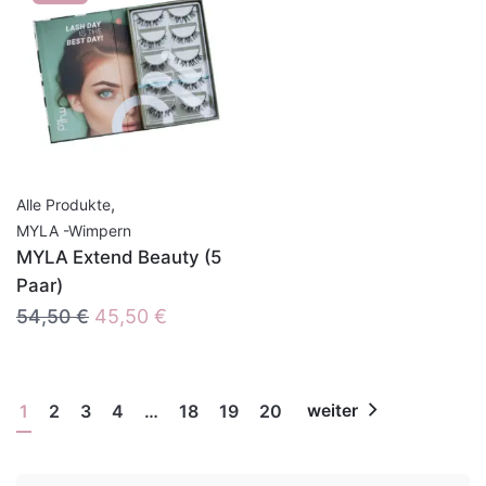
,
Alle Produkte
MYLA -Wimpern
MYLA Extend Beauty (5
Paar)
Ursprünglicher
Aktueller
54,50
€
45,50
€
Preis
Preis
war:
ist:
54,50 €
45,50 €.
1
2
3
4
…
18
19
20
weiter