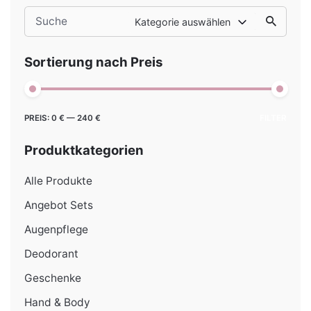
Search
Kategorie auswählen
for
Sortierung nach Preis
Min.
Max.
PREIS:
0 €
—
240 €
FILTER
Preis
Preis
Produktkategorien
Alle Produkte
Angebot Sets
Augenpflege
Deodorant
Geschenke
Hand & Body