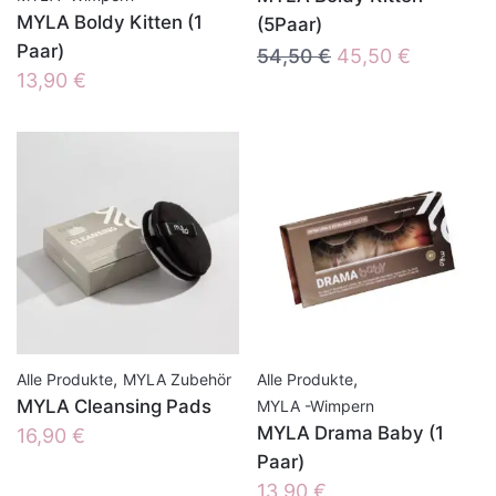
MYLA Boldy Kitten (1
(5Paar)
Paar)
Ursprünglicher
Aktueller
54,50
€
45,50
€
13,90
€
Preis
Preis
war:
ist:
54,50 €
45,50 €.
,
,
Alle Produkte
MYLA Zubehör
Alle Produkte
MYLA Cleansing Pads
MYLA -Wimpern
MYLA Drama Baby (1
16,90
€
Paar)
13,90
€