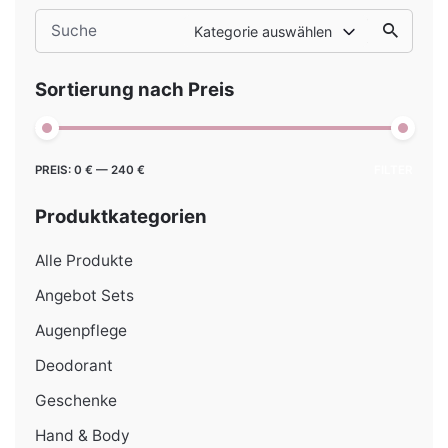
Search
Kategorie auswählen
for
Sortierung nach Preis
Min.
Max.
PREIS:
0 €
—
240 €
FILTER
Preis
Preis
Produktkategorien
Alle Produkte
Angebot Sets
Augenpflege
Deodorant
Geschenke
Hand & Body