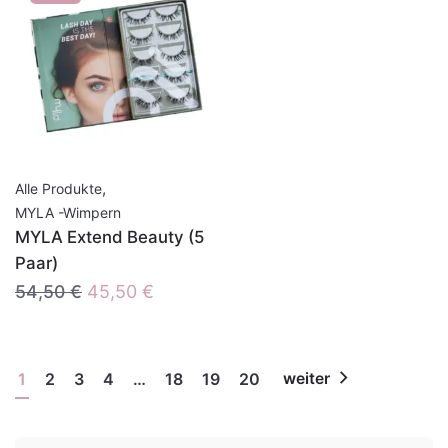
,
Alle Produkte
MYLA -Wimpern
MYLA Extend Beauty (5
Paar)
Ursprünglicher
Aktueller
54,50
€
45,50
€
Preis
Preis
war:
ist:
54,50 €
45,50 €.
1
2
3
4
…
18
19
20
weiter