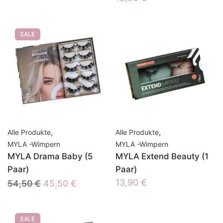
SALE
,
,
Alle Produkte
Alle Produkte
MYLA -Wimpern
MYLA -Wimpern
MYLA Drama Baby (5
MYLA Extend Beauty (1
Paar)
Paar)
Ursprünglicher
Aktueller
13,90
€
54,50
€
45,50
€
Preis
Preis
war:
ist:
SALE
54,50 €
45,50 €.